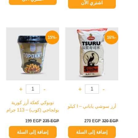
اشتري الآن
السعر
السعر
السعر
السعر
الأصلي
الحالي
الأصلي
الحالي
-15%
-16%
هو:
هو:
هو:
هو:
199 EGP.
235 EGP.
270 EGP.
320 EGP.
+
-
+
-
توبوكي كعكة أرز كورية
أرز سوشي ياباني – ا كيلو
بولجاجي (كوب) – 113 جرام
199
EGP
235
EGP
270
EGP
320
EGP
إضافة إلى السلة
إضافة إلى السلة