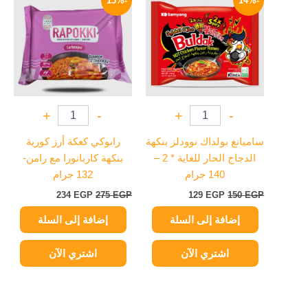
-15%
-14%
هو:
هو:
هو:
هو:
234 EGP.
275 EGP.
129 EGP.
150 EGP.
+
-
+
-
ساميانغ بولداك نوودلز بنكهة
رابوكي كعكة أرز كورية
الدجاج الحار للغاية * 2 –
بنكهة كاربانورا مع رامن-
140 جرام
132 جرام
234
EGP
275
EGP
129
EGP
150
EGP
إضافة إلى السلة
إضافة إلى السلة
اشتري الآن
اشتري الآن