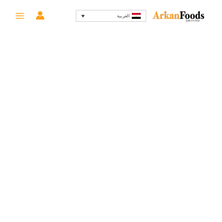
خطي
السعر
السعر
-19%
العربية
لى
الأصلي
الحالي
لمحتوى
هو:
هو:
114 EGP.
140 EGP.