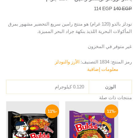
114
EGP
140
EGP
نودلز بالدو (120 غرام) هو منتج رامين سريع التحضير مشهور بمرق
المأكولات البحرية اللذيذ بنكهة جراد البحر المميزة.
غير متوفر في المخزون
رمز المنتج:
1834
التصنيف:
الأرز والنودلز
معلومات إضافية
الوزن
0.120 كيلوجرام
منتجات ذات صلة
السعر
السعر
السعر
السعر
الأصلي
الحالي
الأصلي
الحالي
-11%
-11%
هو:
هو:
هو:
هو:
129 EGP.
145 EGP.
125 EGP.
140 EGP.