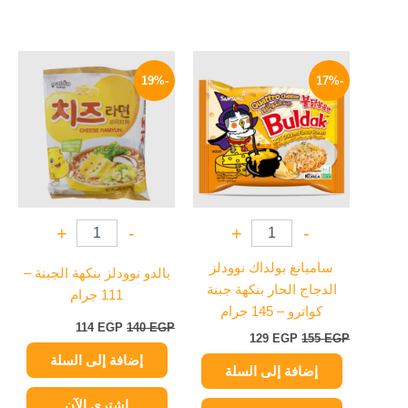
السعر
السعر
السعر
السعر
الأصلي
الحالي
الأصلي
الحالي
-19%
-17%
هو:
هو:
هو:
هو:
114 EGP.
140 EGP.
129 EGP.
155 EGP.
+
-
+
-
ساميانغ بولداك نوودلز
بالدو نوودلز بنكهة الجبنة –
الدجاج الحار بنكهة جبنة
111 جرام
كواترو – 145 جرام
114
EGP
140
EGP
129
EGP
155
EGP
إضافة إلى السلة
إضافة إلى السلة
اشتري الآن