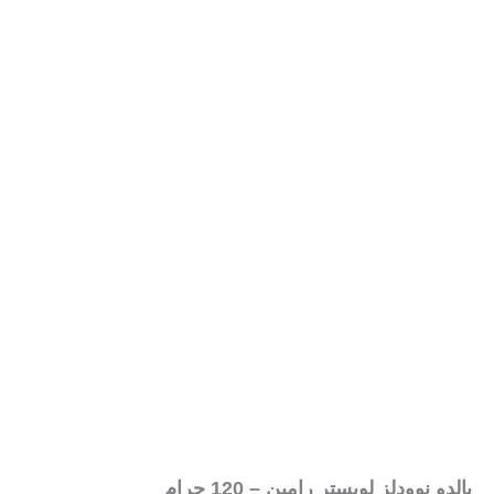
بالدو نوودلز لوبستر رامين – 120 جرام