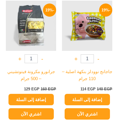
السعر
السعر
السعر
السعر
الأصلي
الحالي
الأصلي
الحالي
-19%
-19%
هو:
هو:
هو:
هو:
129 EGP.
160 EGP.
114 EGP.
140 EGP.
+
-
+
-
جاجانج نوودلز بنكهة اصلية –
جرانورو مكرونة فيتوتشيني
110 جرام
– 500 جرام
129
EGP
160
EGP
114
EGP
140
EGP
إضافة إلى السلة
إضافة إلى السلة
اشتري الآن
اشتري الآن