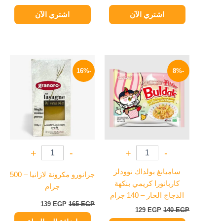
اشتري الآن
اشتري الآن
السعر
السعر
السعر
السعر
الأصلي
الحالي
الأصلي
الحالي
-16%
-8%
هو:
هو:
هو:
هو:
139 EGP.
165 EGP.
129 EGP.
140 EGP.
+
-
+
-
ساميانغ بولداك نوودلز
جرانورو مكرونة لازانيا – 500
كاربانورا كريمي بنكهة
جرام
الدجاج الحار – 140 جرام
139
EGP
165
EGP
129
EGP
140
EGP