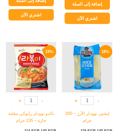
إضافة إلى السلة
إضافة إلى السلة
اشتري الآن
اشتري الآن
السعر
السعر
السعر
السعر
الأصلي
الحالي
الأصلي
الحالي
-19%
-18%
هو:
هو:
هو:
هو:
114 EGP.
140 EGP.
119 EGP.
145 EGP.
+
-
+
-
إيشين نوودلز الأرز – 300
بالدو نوودلز رابوكي مقلية
جرام
حارة – 135 جرام
114
EGP
140
EGP
119
EGP
145
EGP