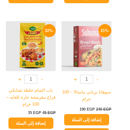
السعر
السعر
السعر
السعر
الأصلي
الحالي
الأصلي
الحالي
-22%
-21%
هو:
هو:
هو:
هو:
35 EGP.
45 EGP.
190 EGP.
240 EGP.
+
-
+
-
باب الشام خلطة تشانكي
سوهانا برياني ماسالا – 100
فراخ مقرمشة حارة للغايه –
جرام
100 جرام
190
EGP
240
EGP
35
EGP
45
EGP
إضافة إلى السلة
إضافة إلى السلة