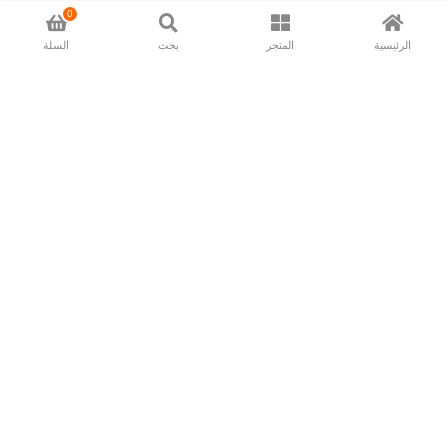
0
الرئيسية
المتجر
بحث
السلة
Now available in all ios & android devices
About Us
Shipping Policy
Deliver/Return
Contact Us
Privacy Policy
Terms and Conditions
Follow Us