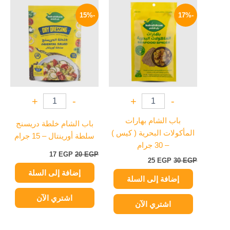
السعر
السعر
السعر
السعر
الأصلي
الحالي
الأصلي
الحالي
-15%
-17%
هو:
هو:
هو:
هو:
17 EGP.
20 EGP.
25 EGP.
30 EGP.
+
-
+
-
باب الشام بهارات
باب الشام خلطة دريسنج
المأكولات البحرية ( كيس )
سلطة أورينتال – 15 جرام
– 30 جرام
17
EGP
20
EGP
25
EGP
30
EGP
إضافة إلى السلة
إضافة إلى السلة
اشتري الآن
اشتري الآن