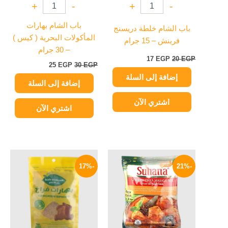
+
-
+
-
باب الشام بهارات
باب الشام خلطة دريسنج
المأكولات البحرية ( كيس )
فرينش – 15 جرام
– 30 جرام
17
EGP
20
EGP
25
EGP
30
EGP
إضافة إلى السلة
إضافة إلى السلة
اشتري الآن
اشتري الآن
السعر
السعر
السعر
السعر
الأصلي
الحالي
الأصلي
الحالي
-17%
-21%
هو:
هو:
هو:
هو:
30 EGP.
36 EGP.
189 EGP.
240 EGP.