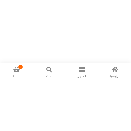
0
الرئيسية
المتجر
بحث
السلة
Now available in all ios & android devices