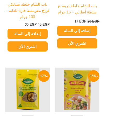
باب الشام خلطة تشانكي
باب الشام خلطة دريسنج
فراخ مقرمشة حارة للغايه –
سلطة أيطالي – 15 جرام
100 جرام
17
EGP
20
EGP
35
EGP
45
EGP
إضافة إلى السلة
إضافة إلى السلة
اشتري الآن
اشتري الآن
السعر
السعر
السعر
السعر
الأصلي
الحالي
الأصلي
الحالي
-17%
-15%
هو:
هو:
هو:
هو:
25 EGP.
30 EGP.
17 EGP.
20 EGP.