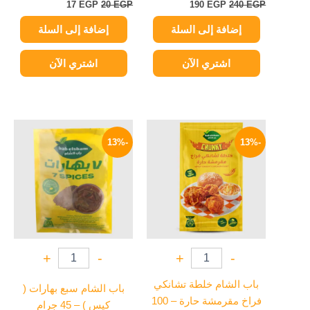
17
EGP
20
EGP
190
EGP
240
EGP
إضافة إلى السلة
إضافة إلى السلة
اشتري الآن
اشتري الآن
السعر
السعر
السعر
السعر
الأصلي
الحالي
الأصلي
الحالي
-13%
-13%
هو:
هو:
هو:
هو:
52 EGP.
60 EGP.
35 EGP.
40 EGP.
+
-
+
-
باب الشام خلطة تشانكي
باب الشام سبع بهارات (
فراخ مقرمشة حارة – 100
كيس ) – 45 جرام