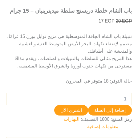
باب الشام خلطة دريسنج سلطة ميديترينيان – 15 جرام
17
EGP
20
EGP
تتبيلة باب الشام الجافة المتوسطية هي مزيج توابل بوزن 15 غرامًا،
مصمم لإضفاء نكهات البحر الأبيض المتوسط ​​الغنية والعشبية
والمنعشة على أطباقك.
هذا المزيج مثالي للسلطات والتتبيلات والصلصات، ويقدم مذاقًا
مستوحى من نكهات جنوب أوروبا والشرق الأوسط المشمسة.
حالة التوفر:
18 متوفر في المخزون
إضافة إلى السلة
اشتري الآن
رمز المنتج:
1800
التصنيف:
البهارات
معلومات إضافية