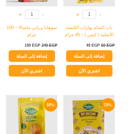
+
-
+
-
باب الشام بهارات الكبسة
سوهانا برياني ماسالا – 100
الأصلية ( كيس ) – 45 جرام
جرام
190
EGP
240
EGP
49
EGP
60
EGP
إضافة إلى السلة
إضافة إلى السلة
اشتري الآن
اشتري الآن
السعر
السعر
السعر
السعر
الأصلي
الحالي
الأصلي
الحالي
-18%
-15%
هو:
هو:
هو:
هو:
45 EGP.
55 EGP.
17 EGP.
20 EGP.