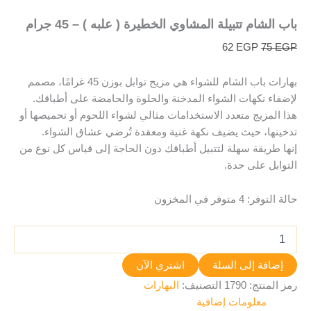
باب الشام تتبيلة المشاوي الخطيرة ( علبه ) – 45 جرام
62
EGP
75
EGP
بهارات باب الشام للشواء هي مزيج توابل بوزن 45 غرامًا، مصمم
لإضفاء نكهات الشواء المدخنة والحلوة والحامضة على أطباقك.
هذا المزيج متعدد الاستخدامات مثالي لشواء اللحوم أو تحميصها أو
تدخينها، حيث يضيف نكهة غنية ومعقدة تُرضي عشاق الشواء.
إنها طريقة سهلة لتتبيل أطباقك دون الحاجة إلى قياس كل نوع من
التوابل على حدة.
حالة التوفر:
4 متوفر في المخزون
إضافة إلى السلة
اشتري الآن
رمز المنتج:
1790
التصنيف:
البهارات
معلومات إضافية