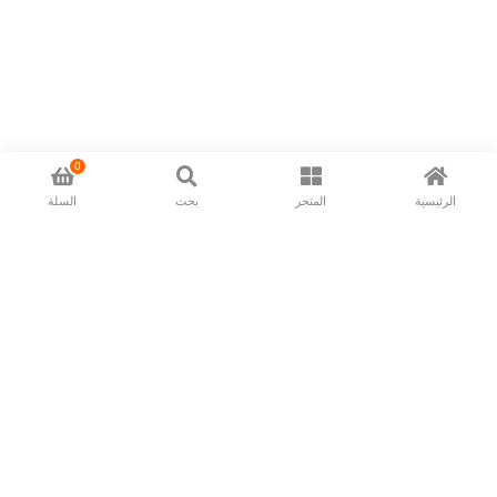
0
الرئيسية
المتجر
بحث
السلة
Now available in all ios & android devices
About Us
Shipping Policy