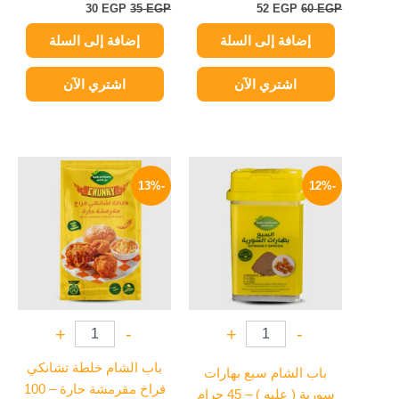
30
EGP
35
EGP
52
EGP
60
EGP
إضافة إلى السلة
إضافة إلى السلة
اشتري الآن
اشتري الآن
السعر
السعر
السعر
السعر
الأصلي
الحالي
الأصلي
الحالي
-13%
-12%
هو:
هو:
هو:
هو:
35 EGP.
40 EGP.
79 EGP.
90 EGP.
+
-
+
-
باب الشام خلطة تشانكي
باب الشام سبع بهارات
فراخ مقرمشة حارة – 100
سورية ( علبه ) – 45 جرام