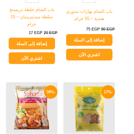
باب الشام خلطة دريسنج
باب الشام بهارات تندوري
سلطة ميديترينيان – 15
هندية – 55 جرام
جرام
75
EGP
90
EGP
17
EGP
20
EGP
إضافة إلى السلة
إضافة إلى السلة
اشتري الآن
اشتري الآن
السعر
السعر
السعر
السعر
الأصلي
الحالي
الأصلي
الحالي
-59%
-17%
هو:
هو:
هو:
هو:
99 EGP.
240 EGP.
30 EGP.
36 EGP.