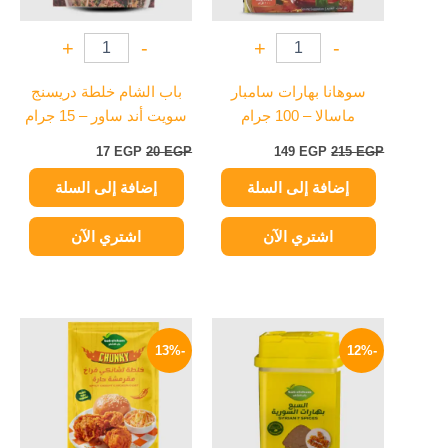
+
-
+
-
سوهانا بهارات سامبار
باب الشام خلطة دريسنج
ماسالا – 100 جرام
سويت أند ساور – 15 جرام
17
EGP
20
EGP
149
EGP
215
EGP
إضافة إلى السلة
إضافة إلى السلة
اشتري الآن
اشتري الآن
السعر
السعر
السعر
السعر
الأصلي
الحالي
الأصلي
الحالي
-13%
-12%
هو:
هو:
هو:
هو:
35 EGP.
40 EGP.
79 EGP.
90 EGP.