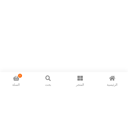
0
الرئيسية
المتجر
بحث
السلة
Now available in all ios & android devices