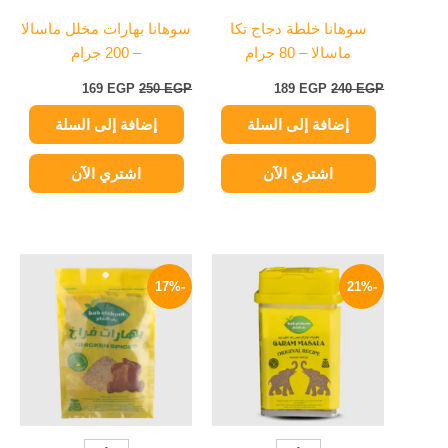
سوهانا خلطة دجاج تكا
سوهانا بهارات مخلل ماسالا
ماسالا – 80 جرام
– 200 جرام
169
EGP
250
EGP
189
EGP
240
EGP
إضافة إلى السلة
إضافة إلى السلة
اشتري الآن
اشتري الآن
السعر
السعر
السعر
السعر
الأصلي
الحالي
الأصلي
الحالي
-17%
-21%
هو:
هو:
هو:
هو:
30 EGP.
36 EGP.
79 EGP.
100 EGP.