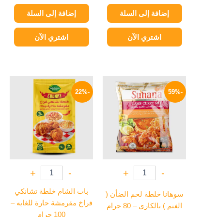
إضافة إلى السلة
إضافة إلى السلة
اشتري الآن
اشتري الآن
السعر
السعر
السعر
السعر
الأصلي
الحالي
الأصلي
الحالي
-22%
-59%
هو:
هو:
هو:
هو:
35 EGP.
45 EGP.
99 EGP.
240 EGP.
+
-
+
-
باب الشام خلطة تشانكي
سوهانا خلطة لحم الضأن (
فراخ مقرمشة حارة للغايه –
الغنم ) بالكاري – 80 جرام
100 جرام