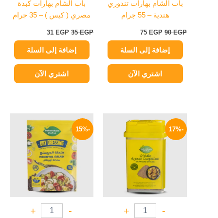
باب الشام بهارات تندوري
باب الشام بهارات كبدة
هندية – 55 جرام
مصري ( كيس ) – 35 جرام
31
EGP
35
EGP
75
EGP
90
EGP
إضافة إلى السلة
إضافة إلى السلة
اشتري الآن
اشتري الآن
السعر
السعر
السعر
السعر
الأصلي
الحالي
الأصلي
الحالي
-15%
-17%
هو:
هو:
هو:
هو:
17 EGP.
20 EGP.
50 EGP.
60 EGP.
+
-
+
-