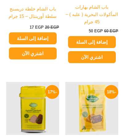
باب الشام بهارات
باب الشام خلطة دريسنج
المأكولات البحرية ( علبه ) –
سلطة أورينتال – 15 جرام
45 جرام
17
EGP
20
EGP
50
EGP
60
EGP
إضافة إلى السلة
إضافة إلى السلة
اشتري الآن
اشتري الآن
السعر
السعر
السعر
السعر
الأصلي
الحالي
الأصلي
الحالي
-17%
-18%
هو:
هو:
هو:
هو:
62 EGP.
75 EGP.
49 EGP.
60 EGP.