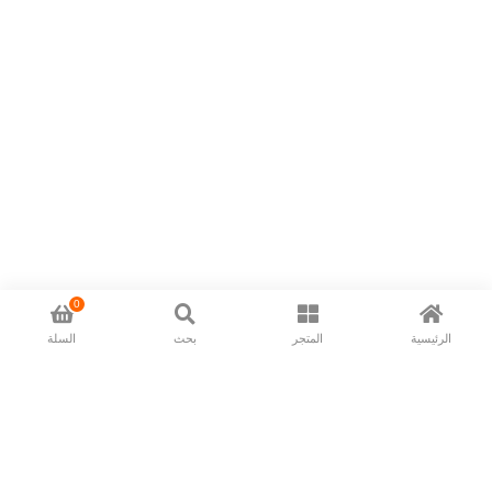
0
الرئيسية
المتجر
بحث
السلة
Now available in all ios & android devices