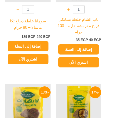
+
-
+
-
باب الشام خلطة تشانكي
سوهانا خلطة دجاج تكا
فراخ مقرمشة حارة – 100
ماسالا – 80 جرام
جرام
189
EGP
240
EGP
35
EGP
40
EGP
إضافة إلى السلة
إضافة إلى السلة
اشتري الآن
اشتري الآن
السعر
السعر
السعر
السعر
الأصلي
الحالي
الأصلي
الحالي
-13%
-17%
هو:
هو:
هو:
هو:
52 EGP.
60 EGP.
25 EGP.
30 EGP.