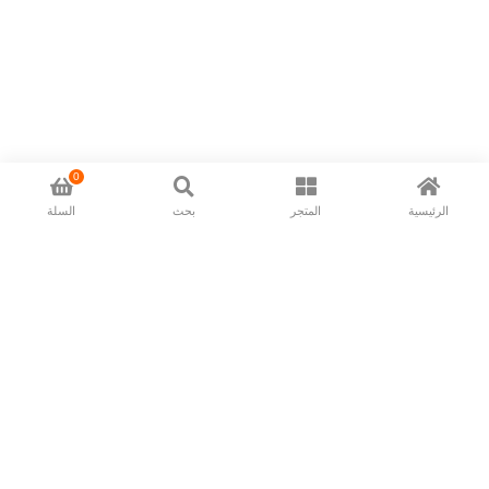
0
الرئيسية
المتجر
بحث
السلة
Now available in all ios & android devices
About Us
Shipping Policy