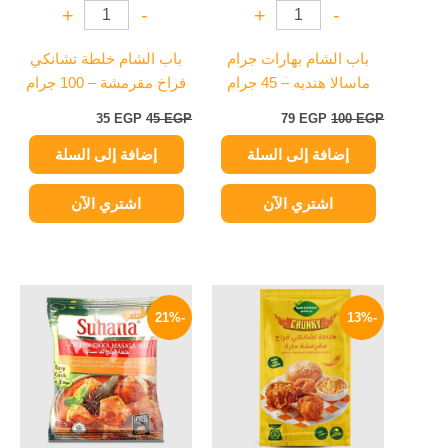
+
-
+
-
باب الشام بهارات جرام
باب الشام خلطة تشانكي
ماسالا هنديه – 45 جرام
فراخ مقرمشة – 100 جرام
35
EGP
45
EGP
79
EGP
100
EGP
إضافة إلى السلة
إضافة إلى السلة
اشتري الآن
اشتري الآن
السعر
السعر
السعر
السعر
الأصلي
الحالي
الأصلي
الحالي
-21%
-13%
هو:
هو:
هو:
هو:
189 EGP.
240 EGP.
35 EGP.
40 EGP.