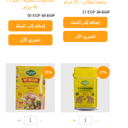
المأكولات البحرية ( علبه ) –
سلطة أيطالي – 15 جرام
45 جرام
17
EGP
20
EGP
50
EGP
60
EGP
إضافة إلى السلة
إضافة إلى السلة
اشتري الآن
اشتري الآن
السعر
السعر
السعر
السعر
الأصلي
الحالي
الأصلي
الحالي
-15%
-17%
هو:
هو:
هو:
هو:
17 EGP.
20 EGP.
75 EGP.
90 EGP.
+
-
+
-