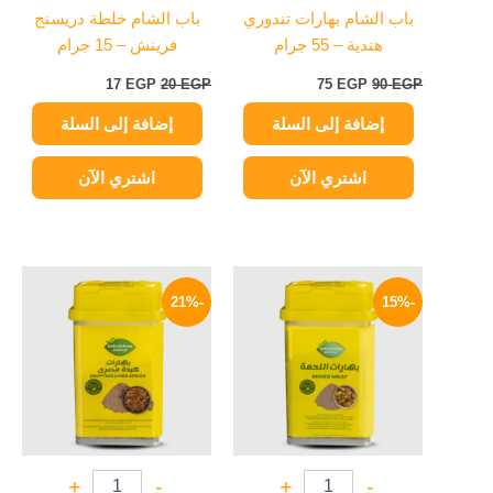
باب الشام بهارات تندوري
باب الشام خلطة دريسنج
هندية – 55 جرام
فرينش – 15 جرام
17
EGP
20
EGP
75
EGP
90
EGP
إضافة إلى السلة
إضافة إلى السلة
اشتري الآن
اشتري الآن
السعر
السعر
السعر
السعر
الأصلي
الحالي
الأصلي
الحالي
-21%
-15%
هو:
هو:
هو:
هو:
55 EGP.
70 EGP.
72 EGP.
85 EGP.
+
-
+
-