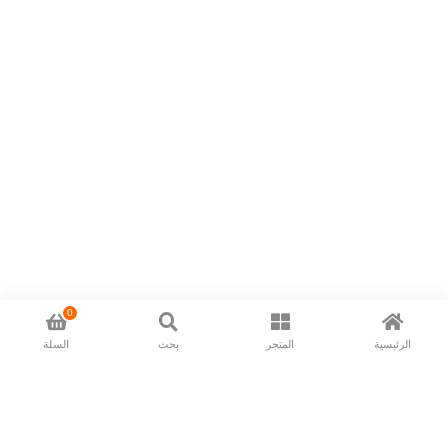
0
الرئيسية
المتجر
بحث
السلة
Now available in all ios & android devices