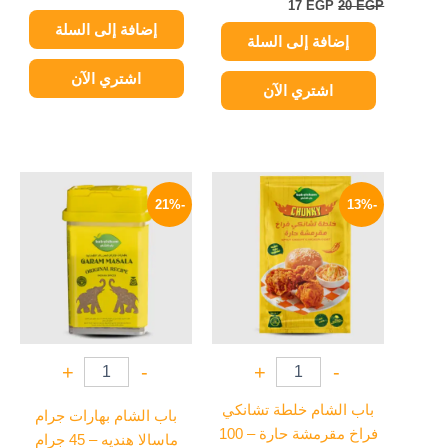
17
EGP
20
EGP
إضافة إلى السلة
إضافة إلى السلة
اشتري الآن
اشتري الآن
السعر
السعر
السعر
السعر
الأصلي
الحالي
الأصلي
الحالي
-21%
-13%
هو:
هو:
هو:
هو:
79 EGP.
100 EGP.
35 EGP.
40 EGP.
+
-
+
-
باب الشام خلطة تشانكي
باب الشام بهارات جرام
فراخ مقرمشة حارة – 100
ماسالا هنديه – 45 جرام