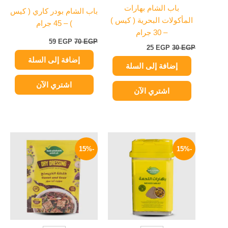
باب الشام بهارات
باب الشام بودر كاري ( كيس
المأكولات البحرية ( كيس )
) – 45 جرام
– 30 جرام
59
EGP
70
EGP
25
EGP
30
EGP
إضافة إلى السلة
إضافة إلى السلة
اشتري الآن
اشتري الآن
السعر
السعر
السعر
السعر
الأصلي
الحالي
الأصلي
الحالي
-15%
-15%
هو:
هو:
هو:
هو:
17 EGP.
20 EGP.
72 EGP.
85 EGP.