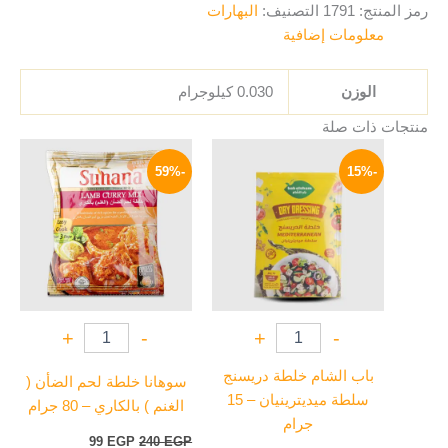
رمز المنتج:
1791
التصنيف:
البهارات
معلومات إضافية
الوزن
0.030 كيلوجرام
منتجات ذات صلة
السعر
السعر
السعر
السعر
الأصلي
الحالي
الأصلي
الحالي
-59%
-15%
هو:
هو:
هو:
هو:
99 EGP.
240 EGP.
17 EGP.
20 EGP.
+
-
+
-
باب الشام خلطة دريسنج
سوهانا خلطة لحم الضأن (
سلطة ميديترينيان – 15
الغنم ) بالكاري – 80 جرام
جرام
99
EGP
240
EGP