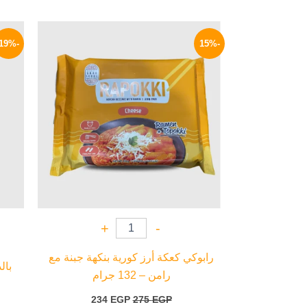
السعر
السعر
الأصلي
الحالي
-19%
-15%
هو:
هو:
234 EGP.
275 EGP.
+
-
رابوكي كعكة أرز كورية بنكهة جبنة مع
بالد
رامن – 132 جرام
234
EGP
275
EGP