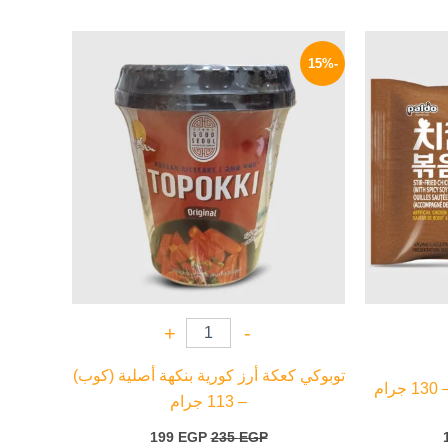
السعر
السعر
السعر
الحالي
الأصلي
الحالي
-15%
هو:
هو:
هو:
199 EGP.
235 EGP.
114 EGP.
+
-
توبوكي كعكة أرز كورية بنكهة أصلية (كوب)
ام
– 113 جرام
199
EGP
235
EGP