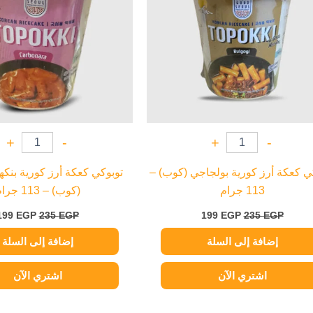
+
-
+
-
ي كعكة أرز كورية بولجاجي (كوب) –
توبوكي كعكة أرز كورية بنكهة
113 جرام
(كوب) – 113 جرام
199
EGP
235
EGP
199
EGP
235
EGP
إضافة إلى السلة
إضافة إلى السلة
اشتري الآن
اشتري الآن