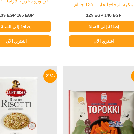
جرانورو مكرونة لازانيا – 500 جرام
بنكهة الدجاج الحار – 135 جرام
139
EGP
165
EGP
125
EGP
140
EGP
إضافة إلى السلة
إضافة إلى السلة
اشتري الآن
اشتري الآن
السعر
السعر
السعر
الأصلي
الحالي
الأصلي
-21%
هو:
هو:
هو:
380 EGP.
199 EGP.
250 EGP.