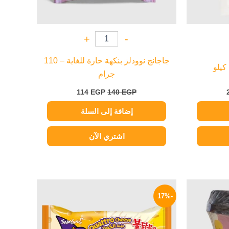
+
-
جاجانج نوودلز بنكهة حارة للغاية – 110
جرام
114
EGP
140
EGP
إضافة إلى السلة
اشتري الآن
السعر
السعر
السعر
الحالي
الأصلي
الحالي
-17%
هو:
هو:
هو:
129 EGP.
155 EGP.
199 EGP.