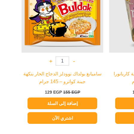
+
-
 كاربانورا
ساميانغ بولداك نوودلز الدجاج الحار بنكهة
جبنة كواترو – 145 جرام
129
EGP
155
EGP
إضافة إلى السلة
اشتري الآن