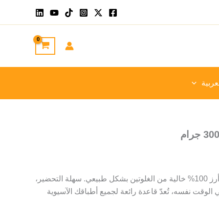
عربية
شعيرية أرز إيشين: شعيرية أرز 100% خالية من الغلوتين بشكل طبيعي. سهلة التحضير،
لوقت نفسه، تُعدّ قاعدة رائعة لجميع أطباقك الآسيوية