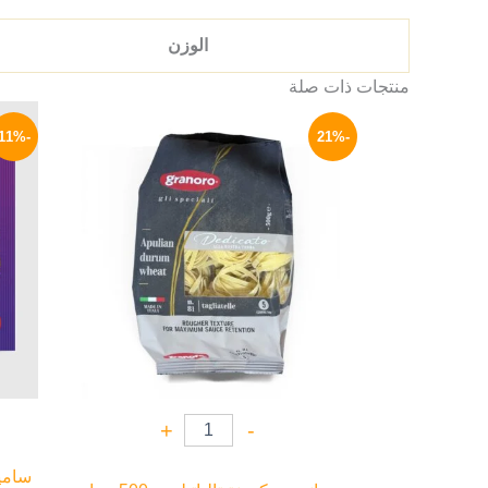
الوزن
منتجات ذات صلة
السعر
السعر
الأصلي
الحالي
-11%
-21%
هو:
هو:
119 EGP.
150 EGP.
+
-
ساميا