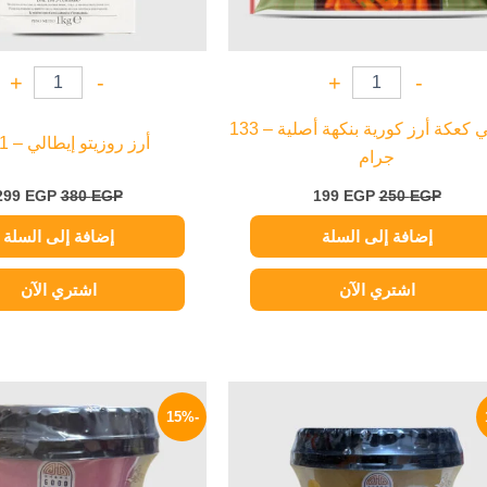
+
-
+
-
توبوكي كعكة أرز كورية بنكهة أصلية – 133
أرز روزيتو إيطالي – 1 كيلو
جرام
299
EGP
380
EGP
199
EGP
250
EGP
إضافة إلى السلة
إضافة إلى السلة
اشتري الآن
اشتري الآن
السعر
السعر
السعر
الأصلي
الحالي
الأصلي
-15%
هو:
هو:
هو:
235 EGP.
199 EGP.
235 EGP.