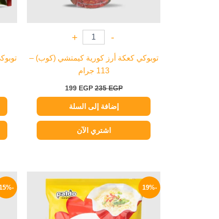
+
-
توبوكي كعكة أرز كورية كيمتشي (كوب) –
113 جرام
199
EGP
235
EGP
إضافة إلى السلة
اشتري الآن
السعر
السعر
الأصلي
الحالي
-15%
-19%
هو:
هو:
114 EGP.
140 EGP.