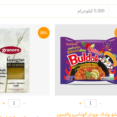
0.300 كيلوجرام
السعر
السعر
السعر
الأصلي
الحالي
الأصلي
-16%
هو:
هو:
هو:
165 EGP.
125 EGP.
140 EGP.
+
-
+
-
نغ بولداك نوودلز الهابانيرو والليمون