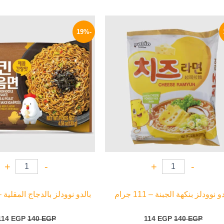
السعر
السعر
السعر
الأصلي
الحالي
الأصلي
-19%
هو:
هو:
هو:
140 EGP.
114 EGP.
140 EGP.
+
-
+
-
و نوودلز بنكهة الجبنة – 111 جرام
بالدو نوودلز بالدجاج المقلية – 130 جر
114
EGP
140
EGP
114
EGP
140
EGP