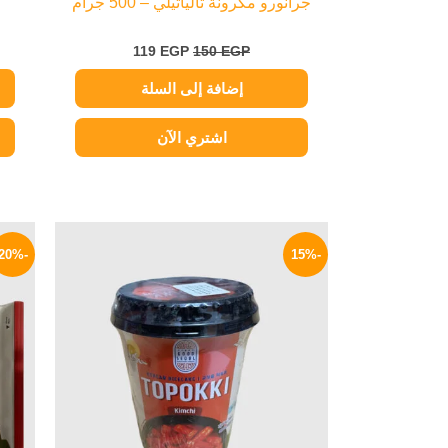
جرانورو مكرونة تالياتيلي – 500 جرام
119
EGP
150
EGP
إضافة إلى السلة
اشتري الآن
السعر
السعر
الأصلي
الحالي
-20%
-15%
هو:
هو:
199 EGP.
235 EGP.