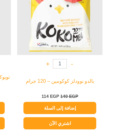
+
-
توبوك
بالدو نوودلز كوكومين – 120 جرام
114
EGP
140
EGP
إضافة إلى السلة
اشتري الآن