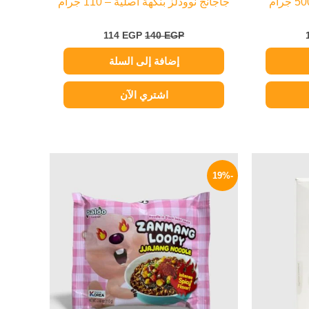
جاجانج نوودلز بنكهة اصلية – 110 جرام
114
EGP
140
EGP
إضافة إلى السلة
اشتري الآن
السعر
السعر
السعر
الحالي
الأصلي
الحالي
-19%
هو:
هو:
هو:
114 EGP.
140 EGP.
299 EGP.