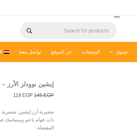
كمية
السعر
السعر
إيشين
الأصلي
الحالي
نوودلز
Search
هو:
هو:
الأرز
Products
119 EGP.
145 EGP.
-
search
300
جرام
تسوق
الوصفات
عن الموقع
تواصل معنا
ال
إيشين نوودلز الأرز – 300 جرام
119
EGP
145
EGP
ذات قوام ناعم ومتماسك في ا
المفضلة.