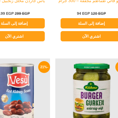
فالي طماطم مجففة – 300 جرام
ياس جاردن مخلل زنجبيل – 1.5 كيل
199
EGP
299
EGP
94
EGP
120
EGP
إضافة إلى السلة
إضافة إلى السلة
اشتري الآن
اشتري الآن
السعر
السعر
السعر
الأصلي
الحالي
الأصلي
-21%
هو:
هو:
هو:
119 EGP.
209 EGP.
250 EGP.