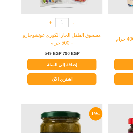
+
-
مسحوق الفلفل الحار الكوري غوتشوجارو
– 500 جرام
549
EGP
790
EGP
إضافة إلى السلة
اشتري الآن
السعر
السعر
السعر
الحالي
الأصلي
الحالي
-19%
هو:
هو:
هو:
77 EGP.
95 EGP.
159 EGP.