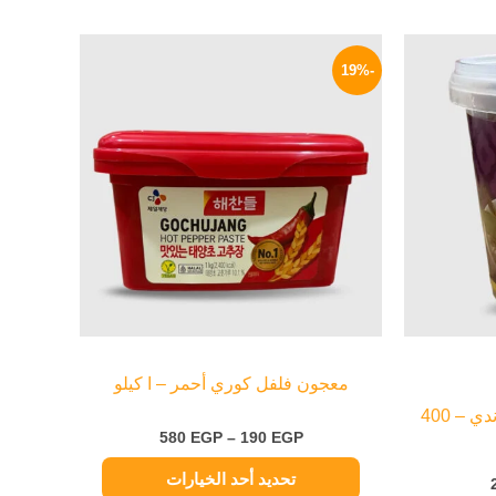
السعر
نطاق
هناك
الحالي
السعر:
-19%
العديد
هو:
من
209 EGP.
من
خلال
الأشكال
المختلفة
لهذا
المنتج.
يمكن
اختيار
الخيارات
على
صفحة
معجون فلفل كوري أحمر – ا كيلو
المنتج
معجون كاري ماسامان تايلاندي – 400
580
EGP
–
190
EGP
تحديد أحد الخيارات