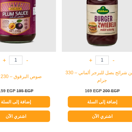
+
-
+
-
كوهن شرائح بصل للبرجر ألماني – 330
صوص البرقوق – 230 جرام
جرام
159
EGP
195
EGP
169
EGP
200
EGP
إضافة إلى السلة
إضافة إلى السلة
اشتري الآن
اشتري الآن