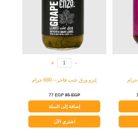
+
-
إنزو ورق عنب فاخر – 680 جرام
77
EGP
95
EGP
إضافة إلى السلة
اشتري الآن