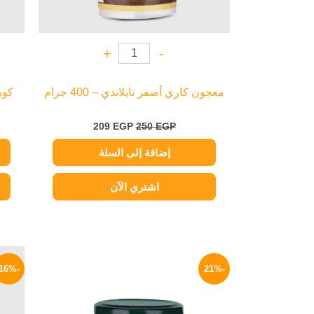
+
-
معجون كاري أصفر تايلاندي – 400 جرام
كوهن
209
EGP
250
EGP
إضافة إلى السلة
اشتري الآن
السعر
السعر
الأصلي
الحالي
-16%
-21%
هو:
هو:
139 EGP.
175 EGP.