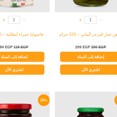
+
-
+
-
 خيار للبرجر ألماني – 320 جرام
فاصوليا حمراء أيطالية – 400 جرام
94
EGP
119
EGP
209
EGP
250
EGP
إضافة إلى السلة
إضافة إلى السلة
اشتري الآن
اشتري الآن
السعر
السعر
السعر
الأصلي
الحالي
الأصلي
-18%
هو:
هو:
هو:
195 EGP.
169 EGP.
200 EGP.