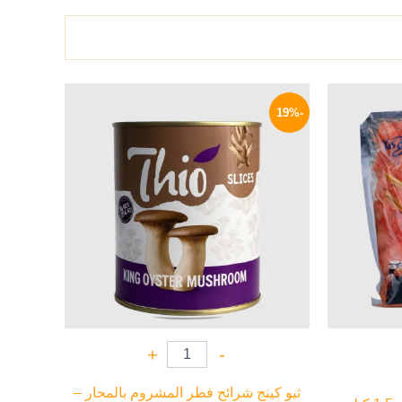
السعر
السعر
السعر
الحالي
الأصلي
الحالي
-19%
هو:
هو:
هو:
85 EGP.
105 EGP.
199 EGP.
+
-
ثيو كينج شرائح فطر المشروم بالمحار –