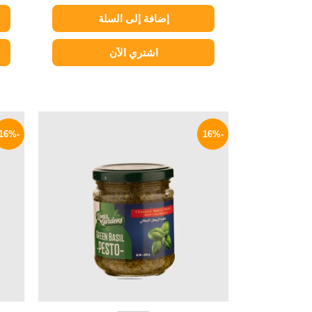
إضافة إلى السلة
اشتري الآن
السعر
السعر
الأصلي
الحالي
-16%
-16%
هو:
هو:
169 EGP.
200 EGP.