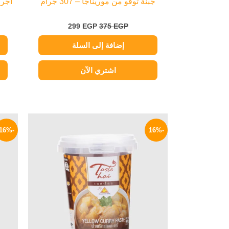
جبنة توفو من موريناجا – 307 جرام
أجرو 
299
EGP
375
EGP
إضافة إلى السلة
اشتري الآن
السعر
السعر
الأصلي
الحالي
-16%
-16%
هو:
هو:
209 EGP.
250 EGP.