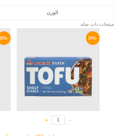
الوزن
منتجات ذات صلة
السعر
السعر
الأصلي
الحالي
-22%
-20%
هو:
هو:
299 EGP.
375 EGP.
+
-