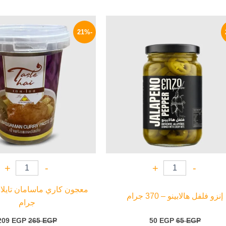
السعر
السعر
السعر
الأصلي
الحالي
الأصلي
-21%
هو:
هو:
هو:
265 EGP.
50 EGP.
65 EGP.
+
-
+
-
إنزو فلفل هالابينو – 370 جرام
جرام
209
EGP
265
EGP
50
EGP
65
EGP