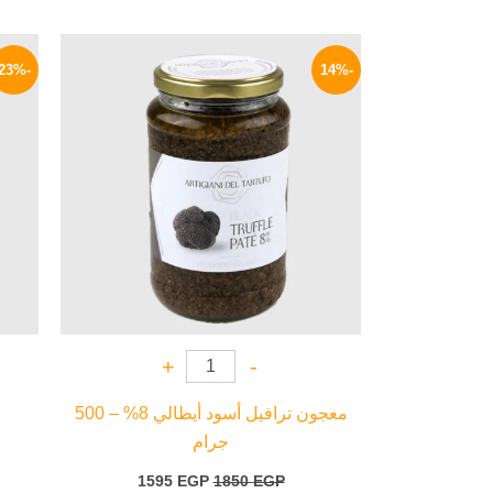
السعر
السعر
الأصلي
الحالي
-23%
-14%
هو:
هو:
1595 EGP.
1850 EGP.
+
-
معجون ترافيل أسود أيطالي 8% – 500
جرام
1595
EGP
1850
EGP