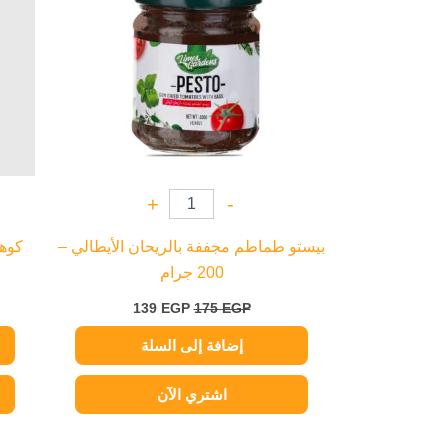
+
-
بيستو طماطم مجففة بالريحان الأيطالي –
200 جرام
139
EGP
175
EGP
إضافة إلى السلة
اشتري الآن