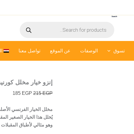
كمية
السعر
السعر
إنزو
الأصلي
الحالي
خيار
Search
هو:
هو:
مخلل
Products
كورنيشون
215 EGP.
185 EGP.
search
-
720
جرام
تسوق
الوصفات
عن الموقع
تواصل معنا
ال
إنزو خيار مخلل كورنيشون – 
185
EGP
215
EGP
مخلل الخيار الفرنسي الأصل
يُخلل هذا الخيار الصغير ال
وهو مثالي لأطباق المقبلات 