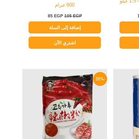
و
800 جرام
85
EGP
105
EGP
إضافة إلى السلة
اشتري الآن
السعر
السعر
السعر
الحالي
الأصلي
الحالي
-31%
هو:
هو:
هو:
549 EGP.
790 EGP.
94 EGP.