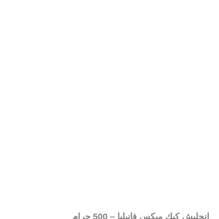
إنجليش كيك ميكس فانيليا – 500 جرام