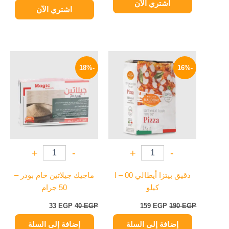
اشتري الآن
اشتري الآن
السعر
السعر
السعر
السعر
الأصلي
الحالي
الأصلي
الحالي
-18%
-16%
هو:
هو:
هو:
هو:
33 EGP.
40 EGP.
159 EGP.
190 EGP.
+
-
+
-
دقيق بيتزا أيطالي 00 – ا
ماجيك جيلاتين خام بودر –
كيلو
50 جرام
33
EGP
40
EGP
159
EGP
190
EGP
إضافة إلى السلة
إضافة إلى السلة