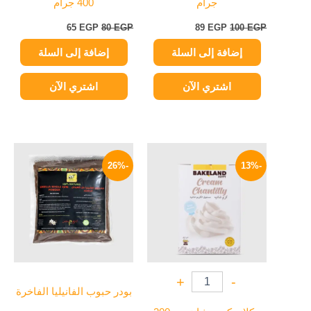
جرام
400 جرام
65
EGP
80
EGP
89
EGP
100
EGP
إضافة إلى السلة
إضافة إلى السلة
اشتري الآن
اشتري الآن
السعر
السعر
نطاق
هناك
الأصلي
الحالي
السعر:
-26%
-13%
العديد
هو:
هو:
من
95 EGP.
83 EGP.
من
خلال
الأشكال
المختلفة
لهذا
المنتج.
يمكن
+
-
اختيار
بودر حبوب الفانيليا الفاخرة
الخيارات