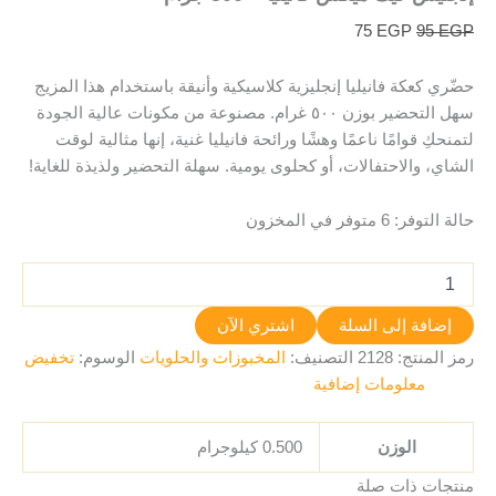
75
EGP
95
EGP
حضّري كعكة فانيليا إنجليزية كلاسيكية وأنيقة باستخدام هذا المزيج
سهل التحضير بوزن ٥٠٠ غرام. مصنوعة من مكونات عالية الجودة
لتمنحكِ قوامًا ناعمًا وهشًا ورائحة فانيليا غنية، إنها مثالية لوقت
الشاي، والاحتفالات، أو كحلوى يومية. سهلة التحضير ولذيذة للغاية!
حالة التوفر:
6 متوفر في المخزون
إضافة إلى السلة
اشتري الآن
رمز المنتج:
2128
التصنيف:
المخبوزات والحلويات
الوسوم:
تخفيض
معلومات إضافية
الوزن
0.500 كيلوجرام
منتجات ذات صلة