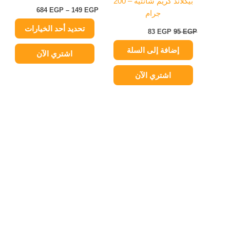
بيكلاند كريم شانتيه – 200
على
684
EGP
–
149
EGP
جرام
صفحة
تحديد أحد الخيارات
المنتج
83
EGP
95
EGP
إضافة إلى السلة
اشتري الآن
اشتري الآن