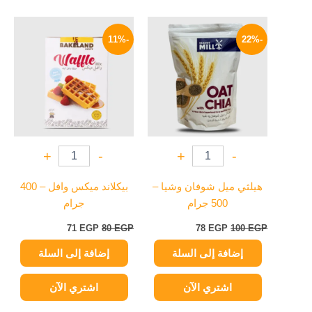
السعر
السعر
السعر
السعر
الأصلي
الحالي
الأصلي
الحالي
-11%
-22%
هو:
هو:
هو:
هو:
71 EGP.
80 EGP.
78 EGP.
100 EGP.
+
-
+
-
هيلثي ميل شوفان وشيا –
بيكلاند ميكس وافل – 400
500 جرام
جرام
71
EGP
80
EGP
78
EGP
100
EGP
إضافة إلى السلة
إضافة إلى السلة
اشتري الآن
اشتري الآن