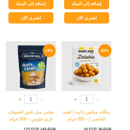
إضافة إلى السلة
إضافة إلى السلة
اشتري الآن
اشتري الآن
السعر
السعر
السعر
السعر
الأصلي
الحالي
الأصلي
الحالي
-14%
-20%
هو:
هو:
هو:
هو:
125 EGP.
145 EGP.
24 EGP.
30 EGP.
+
-
+
-
بيكلاند ميكس زلابيه ( لقمة
هيلثي ميل دقيق الشوفان
القاضى ) – 200 جرام
فري جلوتين – 500 جرام
125
EGP
145
EGP
24
EGP
30
EGP