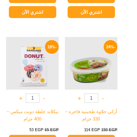
اشتري الآن
اشتري الآن
السعر
السعر
السعر
السعر
الأصلي
الحالي
الأصلي
الحالي
-18%
-24%
هو:
هو:
هو:
هو:
53 EGP.
65 EGP.
114 EGP.
150 EGP.
+
-
+
-
أزكي حلاوة طحينية فاخره –
بيكلاند خلطة دونت ميكس –
330 جرام
400 جرام
53
EGP
65
EGP
114
EGP
150
EGP