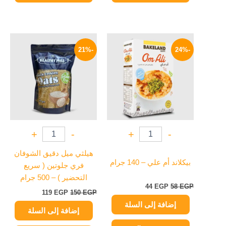
السعر
السعر
السعر
السعر
الأصلي
الحالي
الأصلي
الحالي
-21%
-24%
هو:
هو:
هو:
هو:
119 EGP.
150 EGP.
44 EGP.
58 EGP.
+
-
+
-
هيلثي ميل دقيق الشوفان
بيكلاند أم علي – 140 جرام
فري جلوتين ( سريع
التحضير ) – 500 جرام
44
EGP
58
EGP
119
EGP
150
EGP
إضافة إلى السلة
إضافة إلى السلة