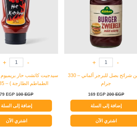
+
-
+
-
كوهن شرائح بصل للبرجر ألماني – 330
سيدجيت كاتشب حار بريميوم 
جرام
الطماطم الطازجة ) – 335 جرام
79
EGP
100
EGP
169
EGP
200
EGP
إضافة إلى السلة
إضافة إلى السلة
اشتري الآن
اشتري الآن