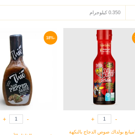
0.350 كيلوجرام
السعر
السعر
السعر
ا
الأصلي
الحالي
الأصلي
ا
-18%
هو:
هو:
هو:
ه
P.
55 EGP.
279 EGP.
340 EGP.
+
-
+
-
يانغ بولداك صوص الدجاج بالنكهة