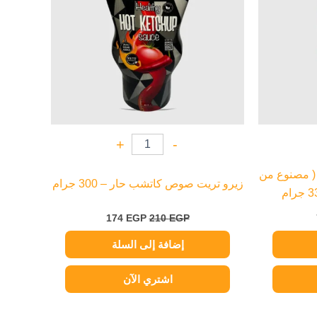
+
-
( مصنوع من
زيرو تريت صوص كاتشب حار – 300 جرام
174
EGP
210
EGP
إضافة إلى السلة
اشتري الآن