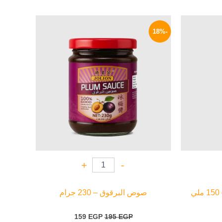
لسعر
السعر
السعر
لحالي
الأصلي
الحالي
-18%
و:
هو:
هو:
159 EGP.
195 EGP.
67 EG
+
-
صوص البرقوق – 230 جرام
159
EGP
195
EGP