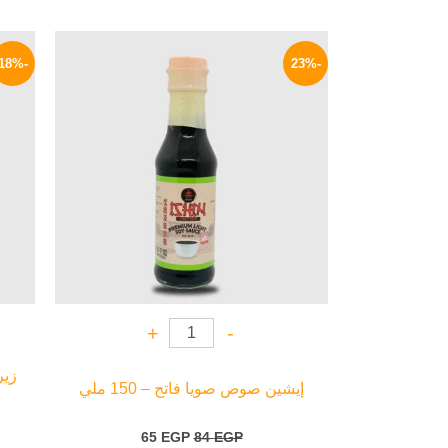
السعر
السعر
الأصلي
الحالي
-18%
-23%
هو:
هو:
65 EGP.
84 EGP.
+
-
إيشين صوص صويا فاتح – 150 ملي
65
EGP
84
EGP