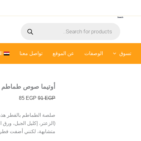
السعر
السعر
الأصلي
الحالي
Search
هو:
هو:
Products
85 EGP.
91 EGP.
search
تسوق
الوصفات
عن الموقع
تواصل معنا
ال
أوتيما صوص طماطم أيطال
85
EGP
91
EGP
صلصة الطماطم بالفطر هذه
(الزعتر، إكليل الجبل، ورق 
متشابهة، لكنني أضفت فطر ا