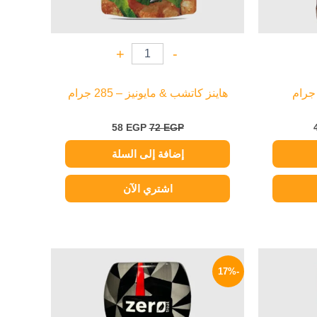
+
-
هاينز كاتشب & مايونيز – 285 جرام
58
EGP
72
EGP
إضافة إلى السلة
اشتري الآن
السعر
السعر
السعر
الحالي
الأصلي
الحالي
-17%
هو:
هو:
هو:
174 EGP.
210 EGP.
79 EGP.