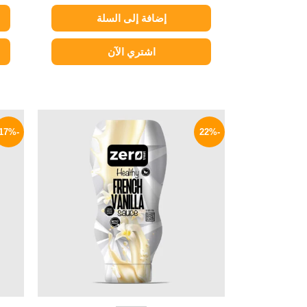
إضافة إلى السلة
اشتري الآن
السعر
السعر
الأصلي
الحالي
-17%
-22%
هو:
هو:
149 EGP.
190 EGP.