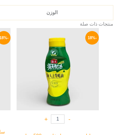
الوزن
منتجات ذات صلة
السعر
السعر
الأصلي
الحالي
-18%
-18%
هو:
هو:
164 EGP.
200 EGP.
+
-
سام