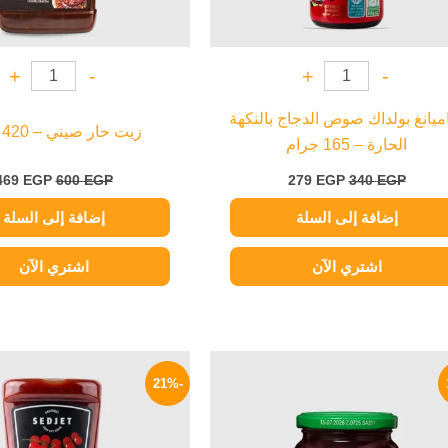
+
-
+
-
يانغ بولداك صوص الدجاج بالنكهة
زيت حار صيني – 420 جرام
الحارة – 165 جرام
469
EGP
600
EGP
279
EGP
340
EGP
إضافة إلى السلة
إضافة إلى السلة
اشتري الآن
اشتري الآن
السعر
السعر
السعر
الأصلي
الحالي
الأصلي
-21%
هو:
هو:
هو:
100 EGP.
169 EGP.
200 EGP.