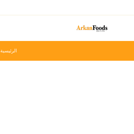
خطي
-7%
لى
لمحتوى
الرئيسية