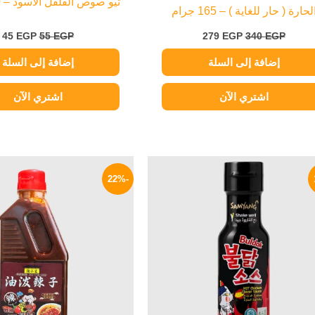
ثيو صوص الفلفل الأسود – 300 جرام
لحارة ( حار للغاية ) – 165 جرام
45
EGP
55
EGP
279
EGP
340
EGP
إضافة إلى السلة
إضافة إلى السلة
اشتري الآن
اشتري الآن
السعر
السعر
السعر
الأصلي
الحالي
الأصلي
-22%
هو:
هو:
هو:
600 EGP.
279 EGP.
340 EGP.