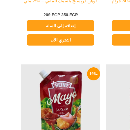
كوهن دريسنج بلسمك ألماني – 250 ملي
209
EGP
250
EGP
إضافة إلى السلة
اشتري الآن
السعر
السعر
السعر
الحالي
الأصلي
الحالي
-19%
هو:
هو:
هو:
58 EGP.
72 EGP.
469 EGP.