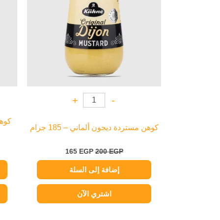
+
-
كوهن مستردة ديجون ألماني – 185 جرام
165
EGP
200
EGP
إضافة إلى السلة
اشتري الآن