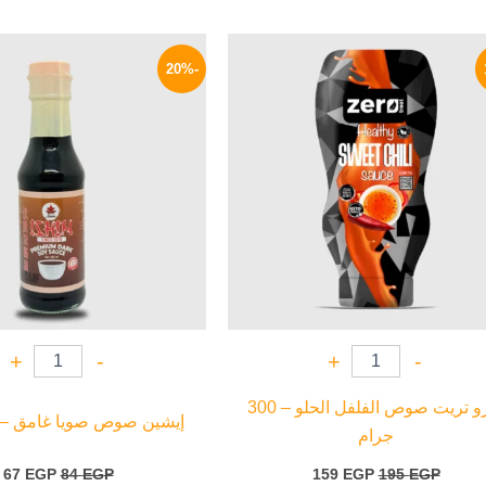
السعر
السعر
السعر
ا
الأصلي
الحالي
الأصلي
ا
-20%
هو:
هو:
هو:
ه
P.
84 EGP.
159 EGP.
195 EGP.
+
-
+
-
زيرو تريت صوص الفلفل الحلو – 300
إيشين صوص صويا غامق – 150 ملي
جرام
67
EGP
84
EGP
159
EGP
195
EGP