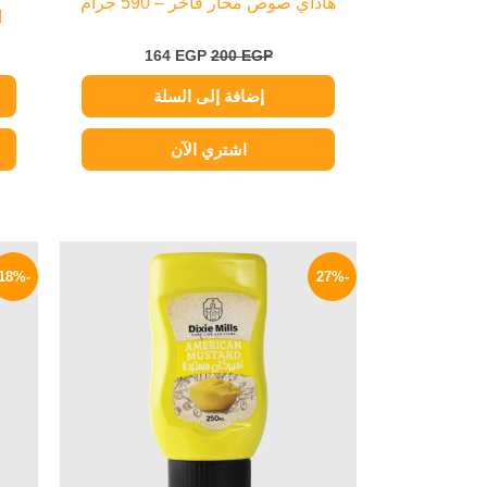
هاداي صوص محار فاخر – 590 جرام
ا
164
EGP
200
EGP
إضافة إلى السلة
اشتري الآن
السعر
السعر
الأصلي
الحالي
-18%
-27%
هو:
هو:
40 EGP.
55 EGP.