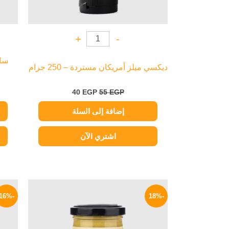
+
-
سام
ديكسي ميلز أمريكان مستردة – 250 جرام
40
EGP
55
EGP
إضافة إلى السلة
اشتري الآن
السعر
السعر
الأصلي
الحالي
-16%
-18%
هو:
هو:
165 EGP.
200 EGP.