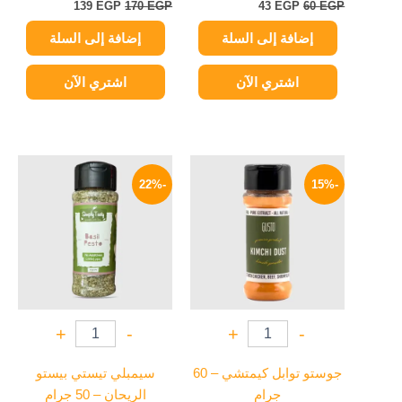
139
EGP
170
EGP
43
EGP
60
EGP
إضافة إلى السلة
إضافة إلى السلة
اشتري الآن
اشتري الآن
السعر
السعر
السعر
السعر
الأصلي
الحالي
الأصلي
الحالي
-22%
-15%
هو:
هو:
هو:
هو:
78 EGP.
100 EGP.
85 EGP.
100 EGP.
+
-
+
-
جوستو توابل كيمتشي – 60
سيمبلي تيستي بيستو
جرام
الريحان – 50 جرام