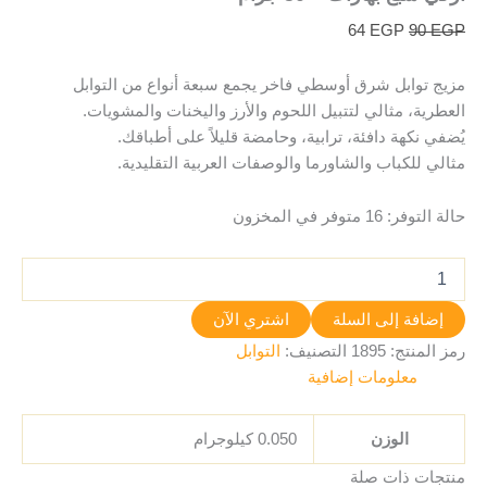
64
EGP
90
EGP
مزيج توابل شرق أوسطي فاخر يجمع سبعة أنواع من التوابل
العطرية، مثالي لتتبيل اللحوم والأرز واليخنات والمشويات.
يُضفي نكهة دافئة، ترابية، وحامضة قليلاً على أطباقك.
مثالي للكباب والشاورما والوصفات العربية التقليدية.
حالة التوفر:
16 متوفر في المخزون
إضافة إلى السلة
اشتري الآن
رمز المنتج:
1895
التصنيف:
التوابل
معلومات إضافية
الوزن
0.050 كيلوجرام
منتجات ذات صلة