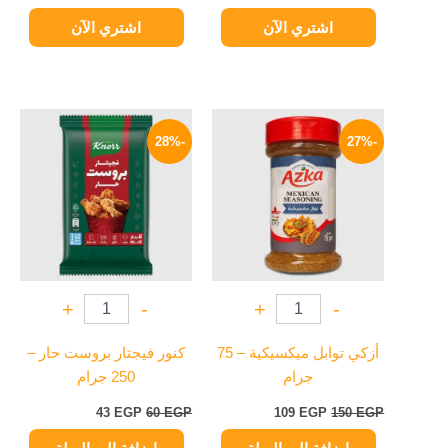
اشتري الآن
اشتري الآن
السعر
السعر
السعر
السعر
الأصلي
الحالي
الأصلي
الحالي
-28%
-27%
هو:
هو:
هو:
هو:
43 EGP.
60 EGP.
109 EGP.
150 EGP.
+
-
+
-
أزكي توابل ميكسيكية – 75
كنور فيجتار بروست حار –
جرام
250 جرام
43
EGP
60
EGP
109
EGP
150
EGP