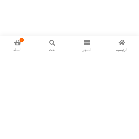
0
الرئيسية
المتجر
بحث
السلة
Now available in all ios & android devices
About Us
Shipping Policy
Deliver/Return