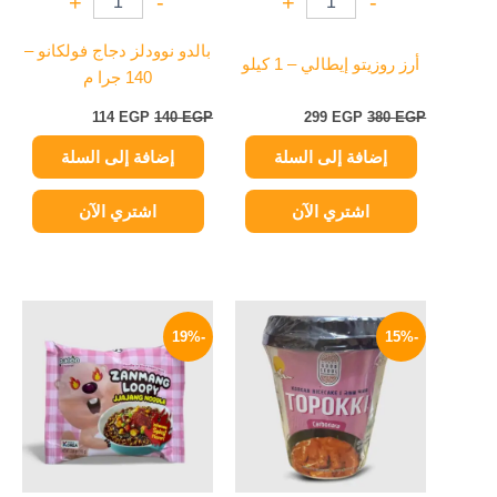
+
-
+
-
بالدو نوودلز دجاج فولكانو –
أرز روزيتو إيطالي – 1 كيلو
140 جرا م
114
EGP
140
EGP
299
EGP
380
EGP
إضافة إلى السلة
إضافة إلى السلة
اشتري الآن
اشتري الآن
السعر
السعر
السعر
السعر
الأصلي
الحالي
الأصلي
الحالي
-19%
-15%
هو:
هو:
هو:
هو:
114 EGP.
140 EGP.
199 EGP.
235 EGP.