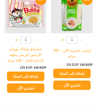
هو:
هو:
هو:
هو:
129 EGP.
140 EGP.
119 EGP.
145 EGP.
+
-
+
-
ساميانغ بولداك نوودلز
إيشين شعيرية الأرز – 300
كاربانورا كريمي بنكهة
جرام
الدجاج الحار – 140 جرام
119
EGP
145
EGP
129
EGP
140
EGP
إضافة إلى السلة
إضافة إلى السلة
اشتري الآن
اشتري الآن