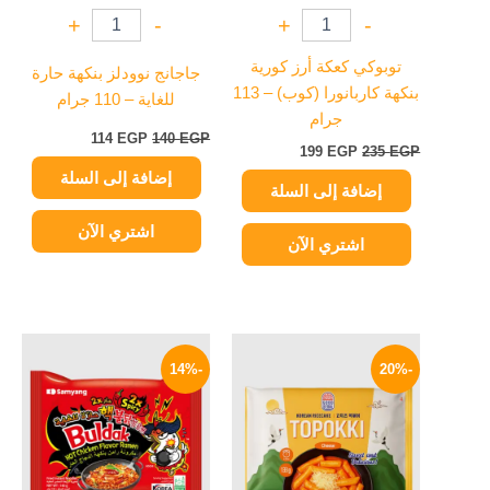
+
-
+
-
توبوكي كعكة أرز كورية
جاجانج نوودلز بنكهة حارة
بنكهة كاربانورا (كوب) – 113
للغاية – 110 جرام
جرام
114
EGP
140
EGP
199
EGP
235
EGP
إضافة إلى السلة
إضافة إلى السلة
اشتري الآن
اشتري الآن
السعر
السعر
السعر
السعر
الأصلي
الحالي
الأصلي
الحالي
-14%
-20%
هو:
هو:
هو:
هو:
129 EGP.
150 EGP.
199 EGP.
250 EGP.