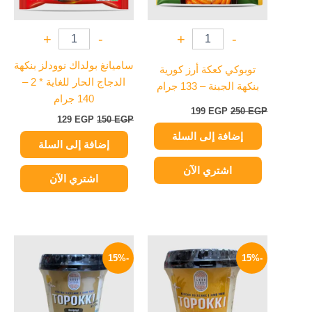
+
-
+
-
ساميانغ بولداك نوودلز بنكهة
توبوكي كعكة أرز كورية
الدجاج الحار للغاية * 2 –
بنكهة الجبنة – 133 جرام
140 جرام
199
EGP
250
EGP
129
EGP
150
EGP
إضافة إلى السلة
إضافة إلى السلة
اشتري الآن
اشتري الآن
السعر
السعر
السعر
السعر
الأصلي
الحالي
الأصلي
الحالي
-15%
-15%
هو:
هو:
هو:
هو:
199 EGP.
235 EGP.
199 EGP.
235 EGP.