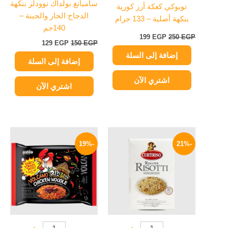
ساميانغ بولداك نوودلز بنكهة
توبوكي كعكة أرز كورية
الدجاج الحار والجبنة –
بنكهة أصلية – 133 جرام
140جم
199
EGP
250
EGP
129
EGP
150
EGP
إضافة إلى السلة
إضافة إلى السلة
اشتري الآن
اشتري الآن
السعر
السعر
السعر
السعر
الأصلي
الحالي
الأصلي
الحالي
-19%
-21%
هو:
هو:
هو:
هو:
114 EGP.
140 EGP.
299 EGP.
380 EGP.