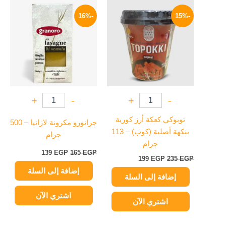
السعر
السعر
السعر
السعر
الأصلي
الحالي
الأصلي
الحالي
-16%
-15%
هو:
هو:
هو:
هو:
139 EGP.
165 EGP.
199 EGP.
235 EGP.
+
-
+
-
توبوكي كعكة أرز كورية
جرانورو مكرونة لازانيا – 500
بنكهة أصلية (كوب) – 113
جرام
جرام
139
EGP
165
EGP
199
EGP
235
EGP
إضافة إلى السلة
إضافة إلى السلة
اشتري الآن
اشتري الآن