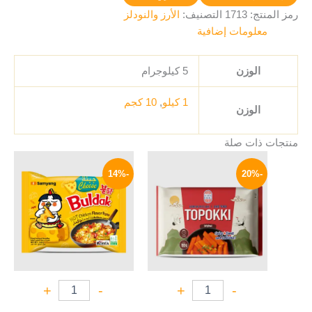
رمز المنتج:
1713
التصنيف:
الأرز والنودلز
معلومات إضافية
الوزن
5 كيلوجرام
1 كيلو
,
10 كجم
الوزن
منتجات ذات صلة
السعر
السعر
السعر
السعر
الأصلي
الحالي
الأصلي
الحالي
-14%
-20%
هو:
هو:
هو:
هو:
129 EGP.
150 EGP.
199 EGP.
250 EGP.
+
-
+
-