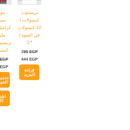
ا
بريستوت
مون
ا
كبسولات (
سي
ل
10 كبسولات
ا
في العبوة )
ملي
ي
* 3
ا
كبسو
795
EGP
ا
EGP
444
EGP
ع
EGP
ص
قراءة
المزيد
ا
تحديد
الخي
اشت
ال