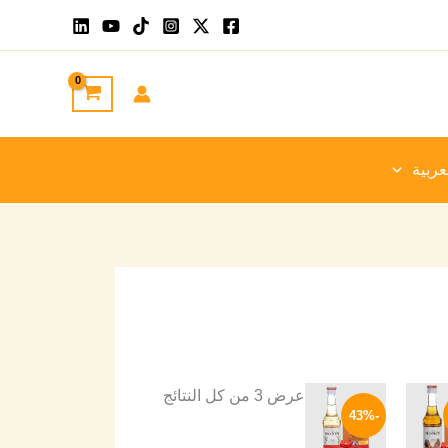
تم
الفرز
حسب
الأحدث
عربية
السعر
السعر
السعر
ناك
هناك
عرض ⁦3⁩ من كل النتائج
ي
الحالي
الأصلي
الحالي
-43%
لعديد
العديد
هو:
هو:
هو:
333 EGP.
580 EGP.
333 EGP.
ن
من