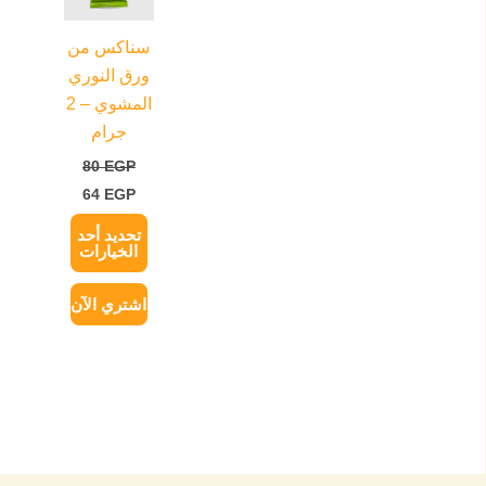
الأشكال
سناكس من
المختلفة
ورق النوري
لهذا
المشوي – 2
المنتج.
جرام
يمكن
80
EGP
اختيار
64
EGP
الخيارات
على
تحديد أحد
الخيارات
صفحة
المنتج
اشتري الآن