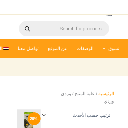
Search
Products
search
تسوق
الوصفات
عن الموقع
تواصل معنا
ال
الرئيسية
/ علبة المنتج / وردي
وردي
السعر
السعر
هناك
الأصلي
الحالي
-20%
العديد
هو:
هو:
64 EGP.
80 EGP.
من