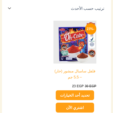
السعر
السعر
هناك
الأصلي
الحالي
-23%
العديد
هو:
هو:
من
30 EGP.
23 EGP.
الأشكال
المختلفة
لهذا
المنتج.
يمكن
فلفل سامبال مبشور (حار)
اختيار
– 5.5 جم
الخيارات
على
23
EGP
30
EGP
صفحة
تحديد أحد الخيارات
المنتج
اشتري الآن