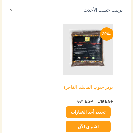
نطاق
هناك
السعر:
-26%
العديد
من
من
خلال
الأشكال
المختلفة
لهذا
المنتج.
يمكن
اختيار
بودر حبوب الفانيليا الفاخرة
الخيارات
على
684
EGP
–
149
EGP
صفحة
تحديد أحد الخيارات
المنتج
اشتري الآن