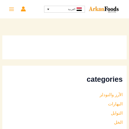
خطي
تم
العربية
لى
الفر
لمحتوى
حس
الأح
categories
الأرز والنودلز
البهارات
التوابل
الخل