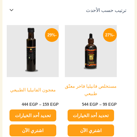
نطاق
نطاق
هناك
هناك
السعر:
السعر:
-29%
-27%
العديد
العديد
من
من
من
من
خلال
خلال
الأشكال
الأشكال
المختلفة
المختلفة
لهذا
لهذا
المنتج.
المنتج.
يمكن
يمكن
مستخلص فانيليا فاخر معتّق
اختيار
اختيار
معجون الفانيليا الطبيعي
طبيعي
الخيارات
الخيارات
على
على
444
EGP
–
159
EGP
544
EGP
–
99
EGP
صفحة
صفحة
تحديد أحد الخيارات
تحديد أحد الخيارات
المنتج
المنتج
اشتري الآن
اشتري الآن