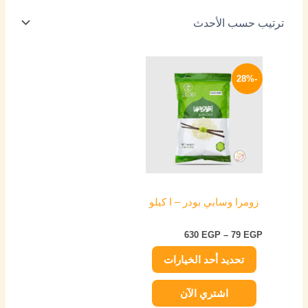
نطاق
هناك
السعر:
-28%
العديد
من
من
خلال
الأشكال
المختلفة
لهذا
المنتج.
يمكن
اختيار
زومرا وسابي بودر – ا كيلو
الخيارات
على
630
EGP
–
79
EGP
صفحة
تحديد أحد الخيارات
المنتج
اشتري الآن