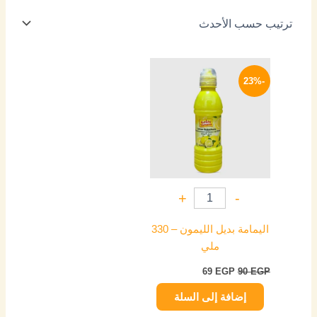
السعر
السعر
الأصلي
الحالي
-23%
هو:
هو:
69 EGP.
90 EGP.
+
-
اليمامة بديل الليمون – 330
ملي
69
EGP
90
EGP
إضافة إلى السلة