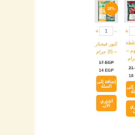
السعر
السعر
السعر
ي
الحالي
الأصلي
الحالي
-18%
هو:
هو:
هو:
14 EGP.
17 EGP.
18 EGP.
+
-
+
خلطة
كنور فيجتار
م –
– 35 جرام
17
EGP
21
14
EGP
18
إضافة إلى
السلة
إلى
ة
اشتري
الآن
ري
ن