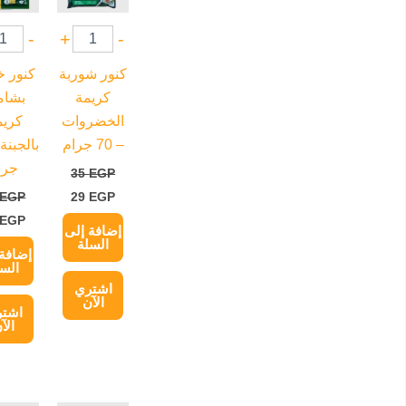
-
+
-
كنور شوربة
كنور 
كريمة
بشام
الخضروات
كري
– 70 جرام
جرا
35
EGP
EGP
29
EGP
EGP
إضافة إلى
السلة
إضافة 
السل
اشتري
الآن
اشت
الآ