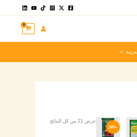
تم
الفرز
حسب
الأحدث
عربية
السعر
السعر
السعر
عرض ⁦21⁩ من كل النتائج
ي
الحالي
الأصلي
الحالي
-28%
هو:
هو:
هو:
43 EGP.
60 EGP.
15 EGP.