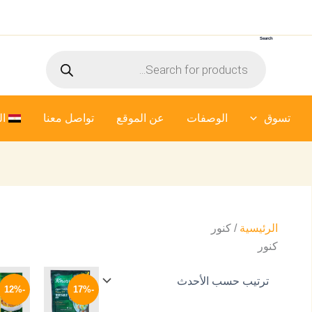
Search
Products
search
تسوق
الوصفات
عن الموقع
تواصل معنا
ال
الرئيسية
/ كنور
كنور
السعر
السعر
السعر
الأصلي
الحالي
الأصل
-12%
-17%
هو:
هو:
هو:
17 EGP.
29 EGP.
35 EGP.