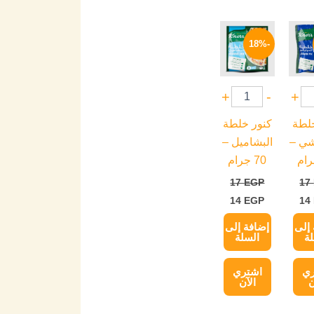
السعر
السعر
السعر
ي
الحالي
الأصلي
الحالي
-18%
هو:
هو:
هو:
14 EGP.
17 EGP.
14 EGP.
+
-
+
خلطة
كنور خلطة
شي –
البشاميل –
70 جرام
17
EGP
17
14
EGP
14
إلى
إضافة إلى
ة
السلة
ري
اشتري
ن
الآن