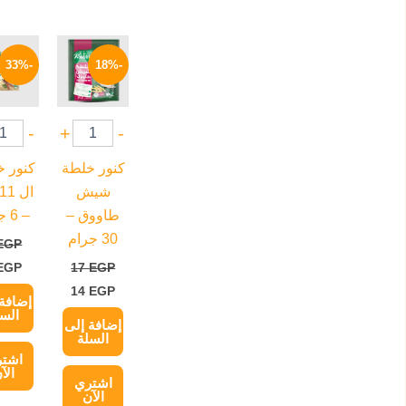
السعر
السعر
السع
الأصلي
الحالي
الأص
-33%
-18%
هو:
هو:
هو:
6 EGP.
14 EGP.
17 EGP.
-
+
-
كنور خلطة
كنور 
شيش
طاووق –
– 6 جرام
30 جرام
EGP
EGP
17
EGP
14
EGP
إضافة 
السل
إضافة إلى
السلة
اشت
الآ
اشتري
الآن