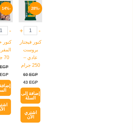
السعر
السعر
السعر
الأصلي
الحالي
الأصل
-14%
-28%
هو:
هو:
هو:
21 EGP.
43 EGP.
60 EGP.
-
+
-
كنور فيجتار
كنور 
بروست
المفرو
عادي –
70 جرام
250 جرام
EGP
EGP
60
EGP
43
EGP
إضافة 
السل
إضافة إلى
السلة
اشت
الآ
اشتري
الآن