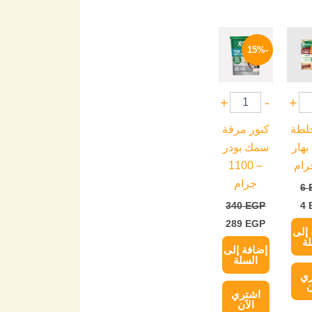
ر
السعر
السعر
السعر
لي
الحالي
الأصلي
الحالي
-15%
هو:
هو:
هو:
289 EGP.
340 EGP.
4 EGP.
+
-
+
خلطة
كنور مرقة
ال 11 بهار
سمك بودر
– 1100
جرام
6
340
EGP
4
289
EGP
إلى
ة
إضافة إلى
السلة
ري
ن
اشتري
الآن