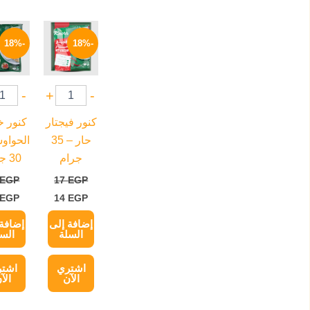
السعر
السعر
السعر
الأصلي
الحالي
الأصل
-18%
-18%
هو:
هو:
هو:
17 EGP.
14 EGP.
17 EGP.
-
+
-
كنور فيجتار
كنور 
حار – 35
الحواو
جرام
30 جرام
EGP
17
EGP
EGP
14
EGP
إضافة إلى
إضافة 
السلة
السل
اشتري
اشت
الآن
الآ