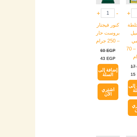
+
-
+
خلطة
كنور فيجتار
يل
بروست حار
مي
– 250 جرام
بالجبنة – 70
60
EGP
م
43
EGP
17
إضافة إلى
15
السلة
إلى
اشتري
ة
الآن
ري
ن