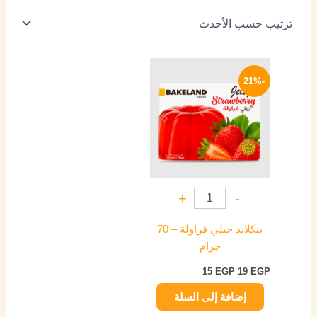
السعر
السعر
الأصلي
الحالي
-21%
هو:
هو:
15 EGP.
19 EGP.
+
-
بيكلاند جيلي فراولة – 70
جرام
15
EGP
19
EGP
إضافة إلى السلة